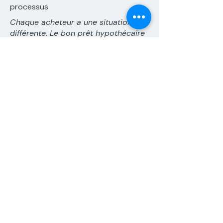
processus
Chaque acheteur a une situation
différente. Le bon prêt hypothécaire
n'est pas toujours celui au taux le
plus bas — c'est celui qui
correspond à vos objectifs à court
et à long terme.
Amorcez votre préapprobation
hypothécaire
Que vous soyez prêt à acheter
maintenant ou que vous exploriez
simplement vos options, obtenir une
préapprobation est une première
étape importante.
Une préapprobation peut vous aider
à :