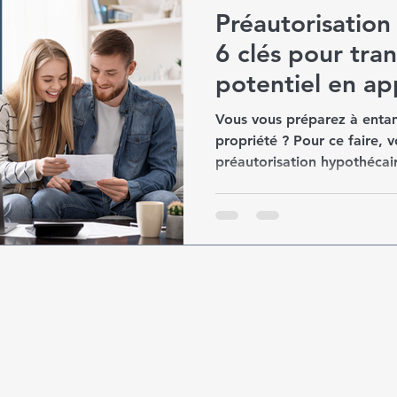
Préautorisation
6 clés pour tra
potentiel en ap
Vous vous préparez à enta
propriété ? Pour ce faire, vous aurez besoin d’une
préautorisation hypothécai
pulsé et sécurisé par
Wix.