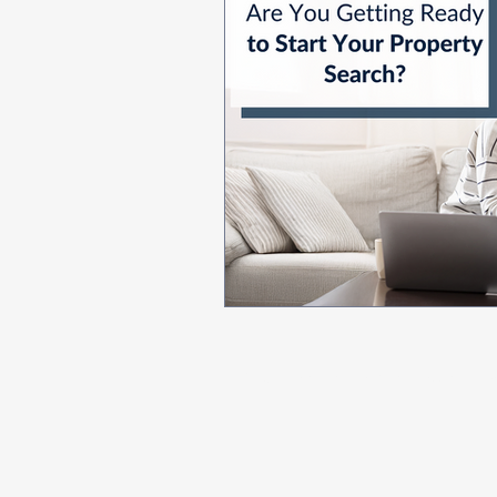
© 2025 par Taline Ohannessian. Pro